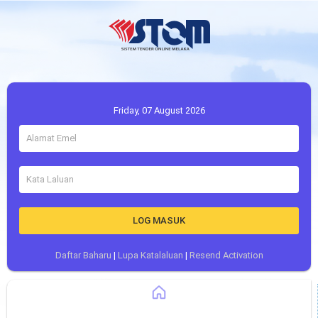
Friday, 07 August 2026
LOG MASUK
Daftar Baharu
|
Lupa Katalaluan
|
Resend Activation