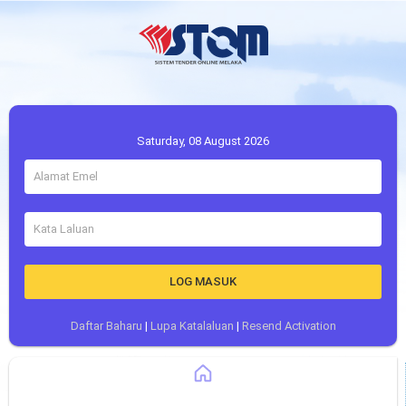
Saturday, 08 August 2026
LOG MASUK
Daftar Baharu
|
Lupa Katalaluan
|
Resend Activation