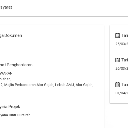
-syarat
ga Dokumen
Tari
25/03/2
Tari
mat Penghantaran
26/03/2
AWARAN
olehan,
Tar
 2, Majlis Perbandaran Alor Gajah, Lebuh AMJ, Alor Gajah,
01/04/2
elia Projek
yana Binti Hurairah