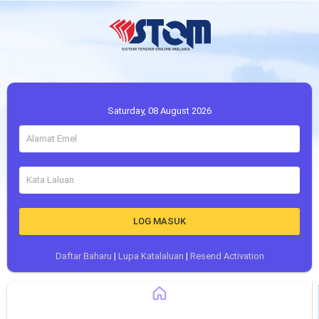
Saturday, 08 August 2026
LOG MASUK
Daftar Baharu
|
Lupa Katalaluan
|
Resend Activation