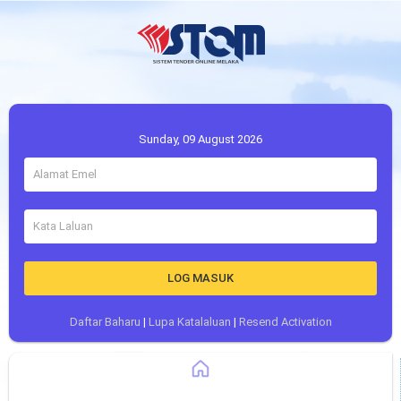
Sunday, 09 August 2026
LOG MASUK
Daftar Baharu
|
Lupa Katalaluan
|
Resend Activation