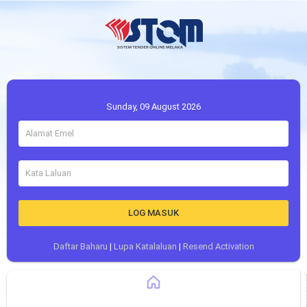
Sunday, 09 August 2026
LOG MASUK
Daftar Baharu
|
Lupa Katalaluan
|
Resend Activation