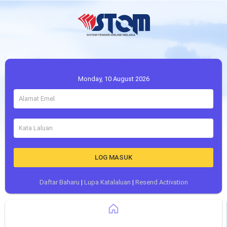
Monday, 10 August 2026
LOG MASUK
Daftar Baharu
|
Lupa Katalaluan
|
Resend Activation