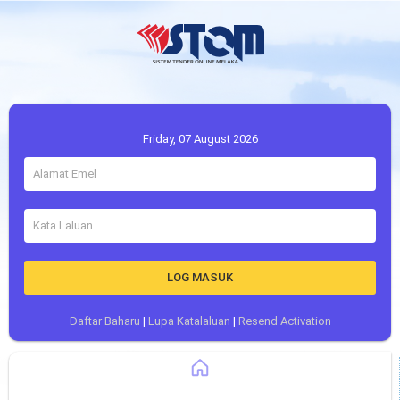
Friday, 07 August 2026
LOG MASUK
Daftar Baharu
|
Lupa Katalaluan
|
Resend Activation