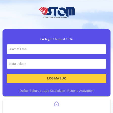
Friday, 07 August 2026
LOG MASUK
Daftar Baharu
|
Lupa Katalaluan
|
Resend Activation