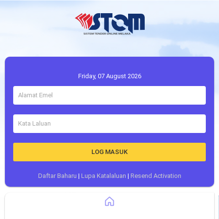
Friday, 07 August 2026
LOG MASUK
Daftar Baharu
|
Lupa Katalaluan
|
Resend Activation