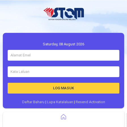
Saturday, 08 August 2026
LOG MASUK
Daftar Baharu
|
Lupa Katalaluan
|
Resend Activation