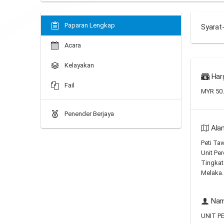
Paparan Lengkap
Syarat
Acara
Kelayakan
Har
Fail
MYR 50
Penender Berjaya
Ala
Peti Ta
Unit Per
Tingkat
Melaka.
Nam
UNIT P