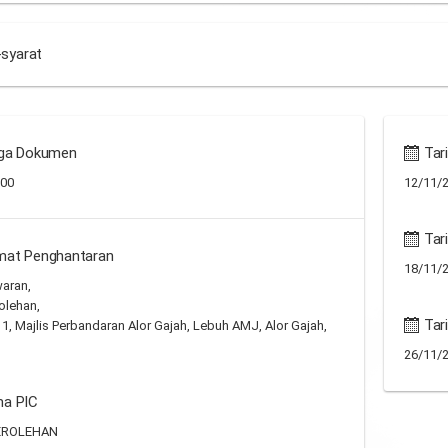
-syarat
ga Dokumen
Tari
.00
12/11/2
Tari
mat Penghantaran
18/11/2
waran,
olehan,
Tar
 1, Majlis Perbandaran Alor Gajah, Lebuh AMJ, Alor Gajah,
26/11/2
a PIC
EROLEHAN