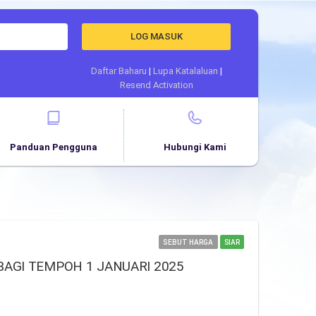
LOG MASUK
Daftar Baharu
|
Lupa Katalaluan
|
Resend Activation
Panduan Pengguna
Hubungi Kami
SEBUT HARGA
SIAR
AGI TEMPOH 1 JANUARI 2025