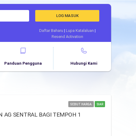
LOG MASUK
Daftar Baharu
|
Lupa Katalaluan
|
Resend Activation
Panduan Pengguna
Hubungi Kami
SEBUT HARGA
SIAR
 AG SENTRAL BAGI TEMPOH 1