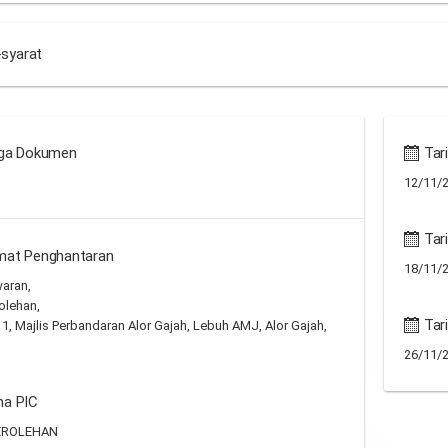
-syarat
ga Dokumen
Tari
12/11/2
Tari
mat Penghantaran
18/11/2
waran,
olehan,
Tar
 1, Majlis Perbandaran Alor Gajah, Lebuh AMJ, Alor Gajah,
26/11/2
a PIC
EROLEHAN