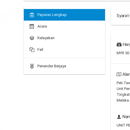
Paparan Lengkap
Syarat
Acara
Kelayakan
Har
Fail
MYR 50
Penender Berjaya
Ala
Peti Ta
Unit Per
Tingkat
Melaka.
Nam
UNIT P