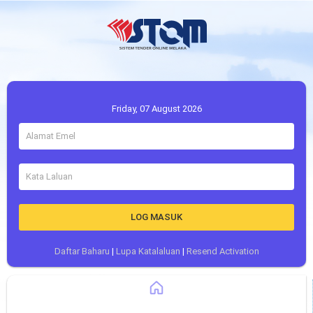
Friday, 07 August 2026
LOG MASUK
Daftar Baharu
|
Lupa Katalaluan
|
Resend Activation