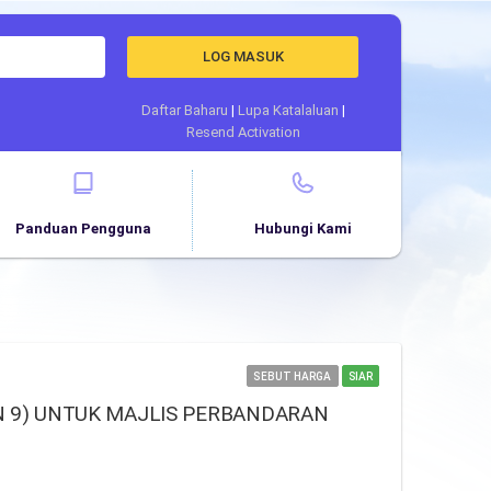
LOG MASUK
Daftar Baharu
|
Lupa Katalaluan
|
Resend Activation
Panduan Pengguna
Hubungi Kami
SEBUT HARGA
SIAR
N 9) UNTUK MAJLIS PERBANDARAN