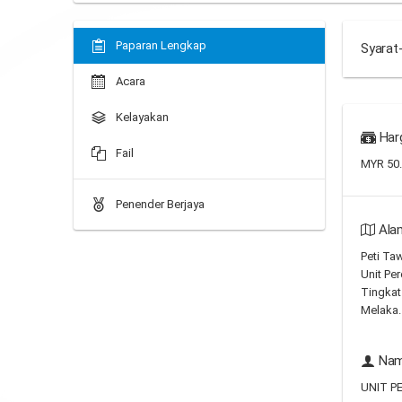
Paparan Lengkap
Syarat
Acara
Kelayakan
Har
Fail
MYR 50
Penender Berjaya
Ala
Peti Ta
Unit Per
Tingkat
Melaka.
Nam
UNIT P