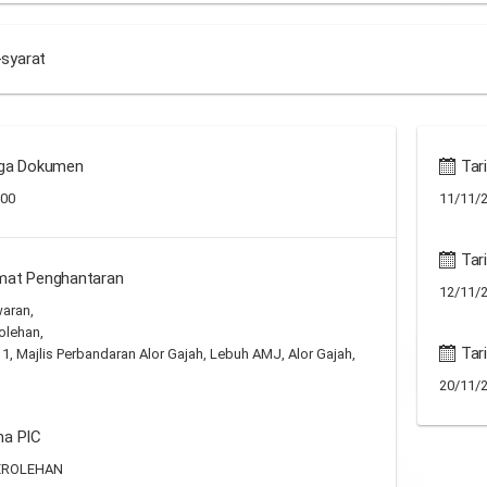
-syarat
ga Dokumen
Tari
.00
11/11/2
Tari
mat Penghantaran
12/11/2
waran,
olehan,
Tar
 1, Majlis Perbandaran Alor Gajah, Lebuh AMJ, Alor Gajah,
20/11/2
a PIC
EROLEHAN