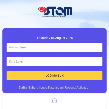
Thursday, 06 August 2026
LOG MASUK
Daftar Baharu
|
Lupa Katalaluan
|
Resend Activation