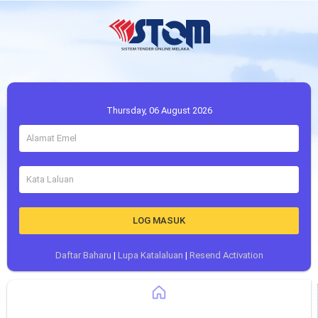
Thursday, 06 August 2026
LOG MASUK
Daftar Baharu
|
Lupa Katalaluan
|
Resend Activation