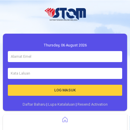
Thursday, 06 August 2026
LOG MASUK
Daftar Baharu
|
Lupa Katalaluan
|
Resend Activation