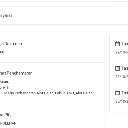
-syarat
ga Dokumen
Tari
.00
22/10/2
Tari
mat Penghantaran
23/10/2
waran,
olehan,
Tar
 1, Majlis Perbandaran Alor Gajah, Lebuh AMJ, Alor Gajah,
30/10/2
a PIC
EROLEHAN