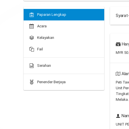
Paparan Lengkap
Syarat
Acara
Kelayakan
Har
Fail
MYR 50
Serahan
Ala
Penender Berjaya
Peti Ta
Unit Per
Tingkat
Melaka.
Nam
UNIT P