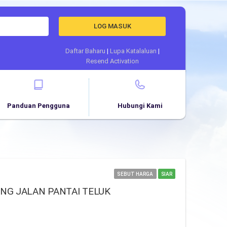
LOG MASUK
Daftar Baharu
|
Lupa Katalaluan
|
Resend Activation
Panduan Pengguna
Hubungi Kami
SEBUT HARGA
SIAR
NG JALAN PANTAI TELUK