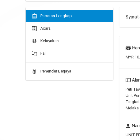
Paparan Lengkap
Syarat
Acara
Kelayakan
Har
Fail
MYR 10
Penender Berjaya
Ala
Peti Ta
Unit Per
Tingkat
Melaka
Nam
UNIT P