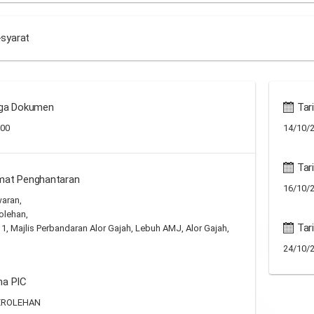
-syarat
ga Dokumen
Tari
.00
14/10/2
Tari
mat Penghantaran
16/10/2
waran,
olehan,
Tar
 1, Majlis Perbandaran Alor Gajah, Lebuh AMJ, Alor Gajah,
24/10/2
a PIC
EROLEHAN