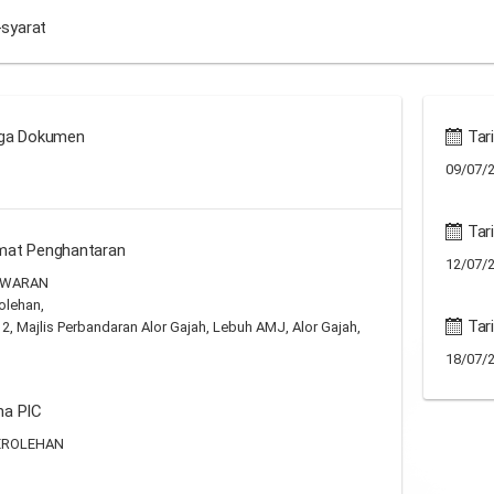
-syarat
ga Dokumen
Tari
09/07/2
Tari
mat Penghantaran
12/07/2
AWARAN
olehan,
Tar
 2, Majlis Perbandaran Alor Gajah, Lebuh AMJ, Alor Gajah,
18/07/2
a PIC
EROLEHAN