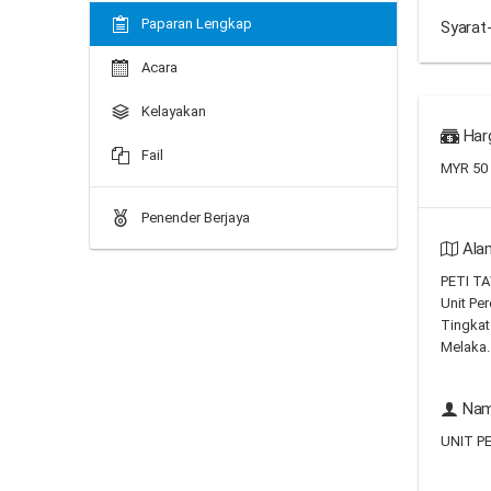
Paparan Lengkap
Syarat
Acara
Kelayakan
Har
Fail
MYR 50
Penender Berjaya
Ala
PETI T
Unit Per
Tingkat
Melaka.
Nam
UNIT P