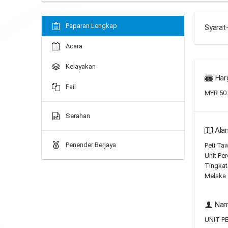
Paparan Lengkap
Syarat
Acara
Kelayakan
Har
Fail
MYR 50
Serahan
Ala
Penender Berjaya
Peti Ta
Unit Per
Tingkat
Melaka
Nam
UNIT P