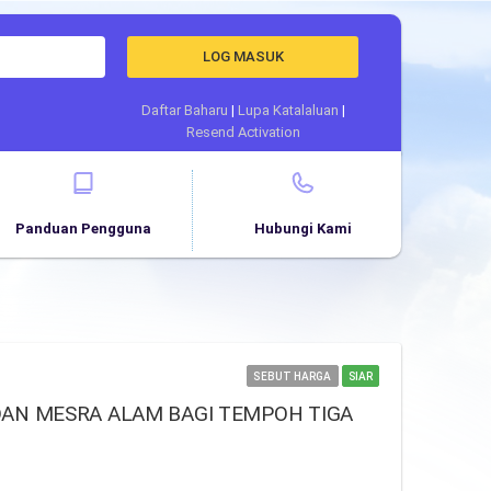
LOG MASUK
Daftar Baharu
|
Lupa Katalaluan
|
Resend Activation
Panduan Pengguna
Hubungi Kami
SEBUT HARGA
SIAR
AN MESRA ALAM BAGI TEMPOH TIGA