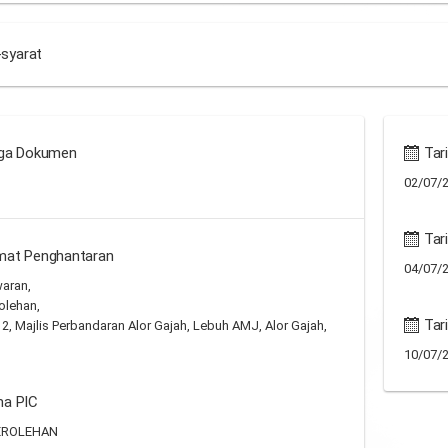
-syarat
ga Dokumen
Tari
02/07/2
Tari
mat Penghantaran
04/07/2
waran,
olehan,
Tar
 2, Majlis Perbandaran Alor Gajah, Lebuh AMJ, Alor Gajah,
10/07/2
a PIC
EROLEHAN