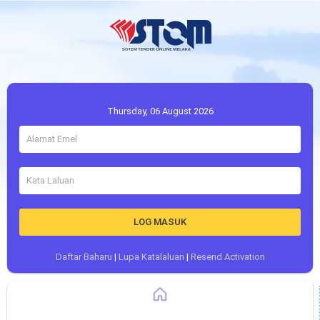
Thursday, 06 August 2026
LOG MASUK
Daftar Baharu
|
Lupa Katalaluan
|
Resend Activation